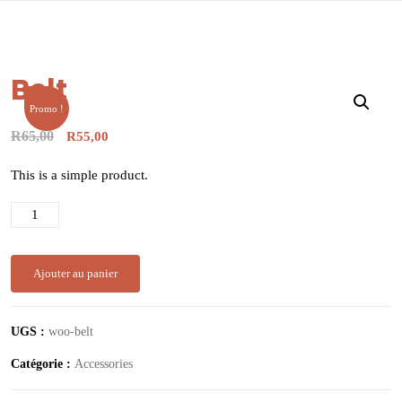
Belt
Promo !
R
65,00
R
55,00
This is a simple product.
Ajouter au panier
UGS :
woo-belt
Catégorie :
Accessories