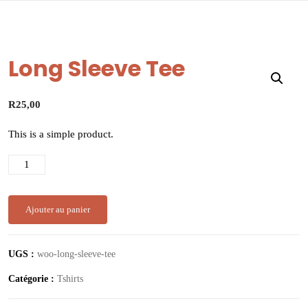
Long Sleeve Tee
R
25,00
This is a simple product.
Ajouter au panier
UGS :
woo-long-sleeve-tee
Catégorie :
Tshirts