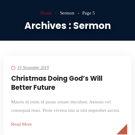
Home
Sermon
Page 5
Archives :
Sermon
19 Novembre 2019
Christmas Doing God’s Will
Better Future
Mauris id enim id purus ornare tincidunt. Aenean vel
consequat risus. Proin viverra nisi at nisl imperdiet auctor.
Read More