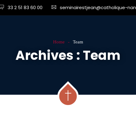
33 2 51 83 60 00
seminairestjean@catholique-nant
Home
Team
Archives :
Team