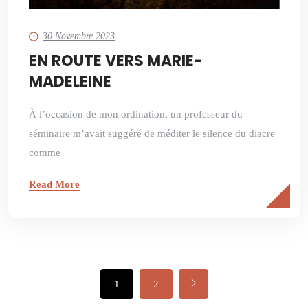
30 Novembre 2023
EN ROUTE VERS MARIE-
MADELEINE
À l’occasion de mon ordination, un professeur du
séminaire m’avait suggéré de méditer le silence du diacre
comme
Read More
1
2